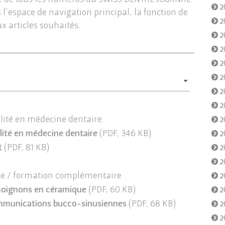
te de tous les numéros du SWISS DENTAL JOURNAL
2
l’espace de navigation principal, la fonction de
2
ux articles souhaités.
2
2
2
2
2
2
lité en médecine dentaire
2
lité en médecine dentaire
(PDF, 346 KB)
2
t
(PDF, 81 KB)
2
2
ue / formation complémentaire
2
oignons en céramique
(PDF, 60 KB)
2
mmunications bucco-sinusiennes
(PDF, 68 KB)
2
2