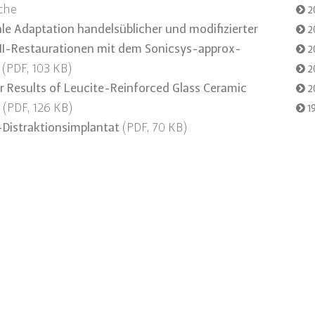
che
2
le Adaptation handelsüblicher und modifizierter
2
II-Restaurationen mit dem Sonicsys-approx-
2
m
(PDF, 103 KB)
2
r Results of Leucite-Reinforced Glass Ceramic
2
s
(PDF, 126 KB)
1
-Distraktionsimplantat
(PDF, 70 KB)