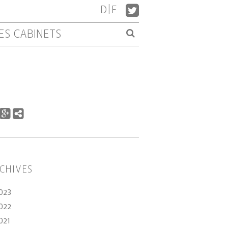
D
|
F
ES CABINETS
CHIVES
023
022
021