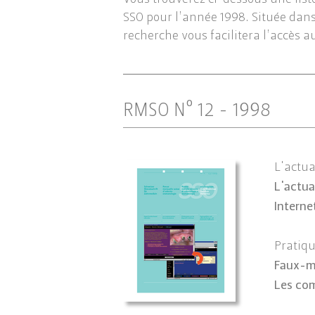
Vous trouverez ci-dessous une lis
SSO pour l’année 1998. Située dans 
recherche vous facilitera l’accès a
RMSO Nº 12 - 1998
L'actua
L'actua
Interne
Pratiq
Faux-m
Les co