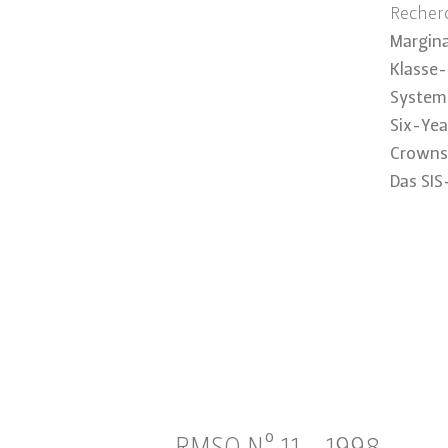
Recher
Margina
Klasse-
Syste
Six-Yea
Crown
Das SIS