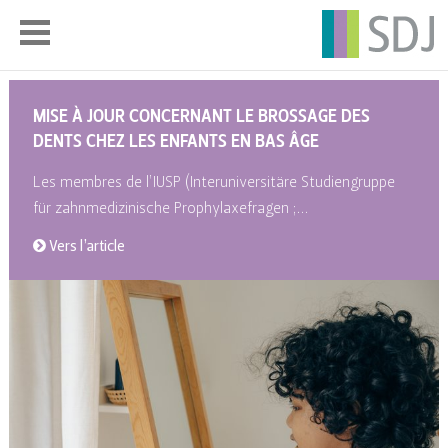
MISE À JOUR CONCERNANT LE BROSSAGE DES
DENTS CHEZ LES ENFANTS EN BAS ÂGE
Les membres de l’IUSP (Interuniversitäre Studiengruppe
für zahnmedizinische Prophylaxefragen ;…
Vers l’article